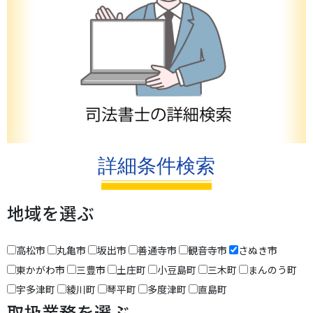
詳細条件検索
地域を選ぶ
高松市
丸亀市
坂出市
善通寺市
観音寺市
さぬき市
東かがわ市
三豊市
土庄町
小豆島町
三木町
まんのう町
宇多津町
綾川町
琴平町
多度津町
直島町
取扱業務を選ぶ