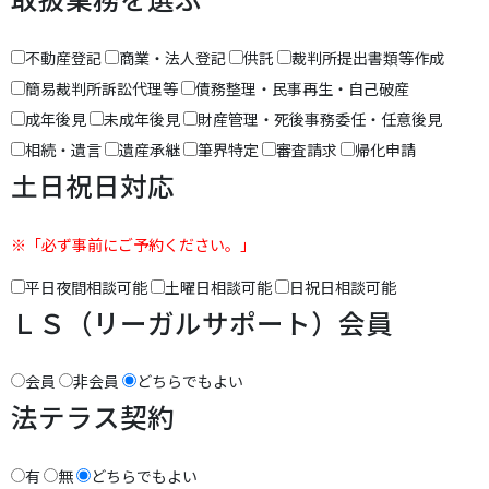
不動産登記
商業・法人登記
供託
裁判所提出書類等作成
簡易裁判所訴訟代理等
債務整理・民事再生・自己破産
成年後見
未成年後見
財産管理・死後事務委任・任意後見
相続・遺言
遺産承継
筆界特定
審査請求
帰化申請
土日祝日対応
※「必ず事前にご予約ください。」
平日夜間相談可能
土曜日相談可能
日祝日相談可能
ＬＳ（リーガルサポート）会員
会員
非会員
どちらでもよい
法テラス契約
有
無
どちらでもよい