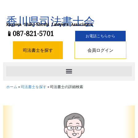
香川県司法書士会
Kagawa Shiho-Shoshi Lawyer’s Association
📱087-821-5701
お電話こちらから
司法書士を探す
会員ログイン
ホーム
»
司法書士を探す
»
司法書士の詳細検索