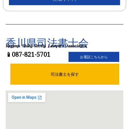
香川県司法書士会
Kagawa Shiho-Shoshi Lawyer’s Association
📱087-821-5701
お電話こちらから
司法書士を探す