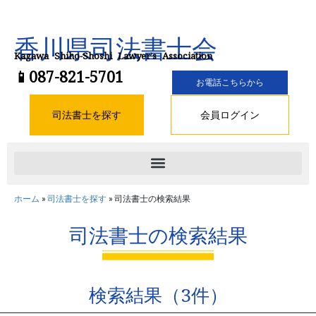
香川県司法書士会
Kagawa Shiho-Shoshi Lawyer’s Association
📱087-821-5701
お電話こちらから
司法書士を探す
会員ログイン
ホーム
»
司法書士を探す
»
司法書士の検索結果
司法書士の検索結果
検索結果（3件）