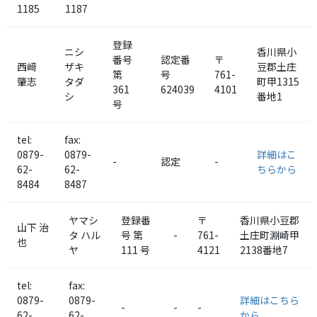
1185
1187
登録
ニシ
香川県小
番号
認定番
〒
西﨑
ザキ
豆郡
土庄
第
号
761-
肇志
タダ
町
甲1315
361
624039
4101
シ
番地1
号
tel:
fax:
0879-
0879-
詳細はこ
-
認定
-
62-
62-
ちらから
8484
8487
ヤマシ
登録番
〒
香川県小豆郡
山下 治
タ ハル
号 第
-
761-
土庄町
淵崎甲
也
ヤ
111 号
4121
2138番地7
tel:
fax:
0879-
0879-
詳細はこちら
-
-
-
62-
62-
から