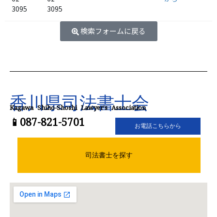
3095
3095
検索フォームに戻る
香川県司法書士会
Kagawa Shiho-Shoshi Lawyer’s Association
📱087-821-5701
お電話こちらから
司法書士を探す