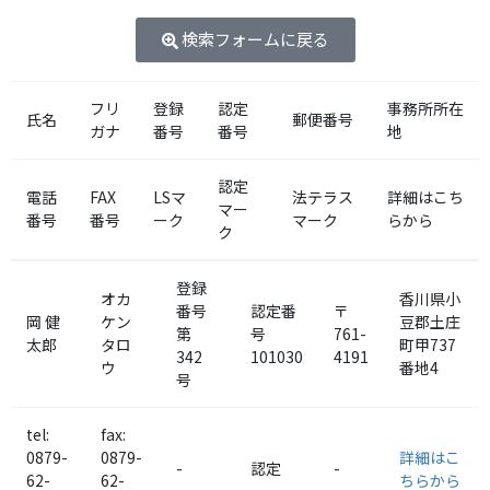
検索フォームに戻る
フリ
登録
認定
事務所所在
氏名
郵便番号
ガナ
番号
番号
地
認定
電話
FAX
LSマ
法テラス
詳細はこち
マー
番号
番号
ーク
マーク
らから
ク
登録
オカ
香川県小
番号
認定番
〒
岡 健
ケン
豆郡
土庄
第
号
761-
太郎
タロ
町
甲737
342
101030
4191
ウ
番地4
号
tel:
fax:
0879-
0879-
詳細はこ
-
認定
-
62-
62-
ちらから