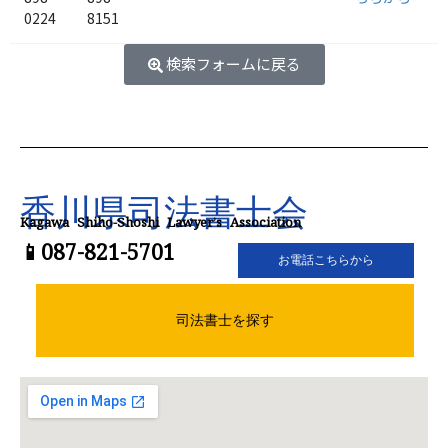
0224
8151
検索フォームに戻る
香川県司法書士会
Kagawa Shiho-Shoshi Lawyer’s Association
📱087-821-5701
お電話こちらから
司法書士を探す