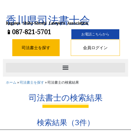
香川県司法書士会
Kagawa Shiho-Shoshi Lawyer’s Association
📱087-821-5701
お電話こちらから
司法書士を探す
会員ログイン
ホーム
»
司法書士を探す
»
司法書士の検索結果
司法書士の検索結果
検索結果（3件）