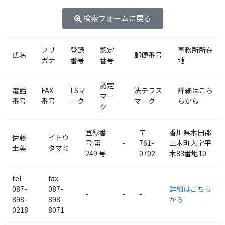
検索フォームに戻る
フリ
登録
認定
事務所所在
氏名
郵便番号
ガナ
番号
番号
地
認定
電話
FAX
LSマ
法テラス
詳細はこち
マー
番号
番号
ーク
マーク
らから
ク
登録番
〒
香川県木田郡
伊藤
イトウ
号 第
-
761-
三木町
大字平
圭美
タマミ
249 号
0702
木83番地10
tel:
fax:
087-
087-
詳細はこちら
-
-
-
898-
898-
から
0218
8071