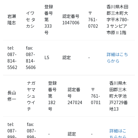
登録
香川県木田
イワ
番号
〒
郡
三木町
大
岩瀬
認定番号
セ タ
第
761-
字平木780-
隆志
1047006
カシ
333
0702
3 サンピア
号
市原Ⅱ1階
tel:
fax:
087-
087-
詳細はこち
LS
認定
-
814-
814-
らから
5562
5606
ナガ
登録
香川県木
ヤマ
番号
認定番
〒
田郡
三木
長山
シュ
第
号
761-
町
大字池
修一
ウイ
182
247024
0701
戸2729番
チ
号
地13
tel:
fax:
087-
087-
詳細はこ
-
認定
-
898-
898-
ちらから