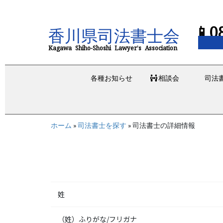
📱0
香川県司法書士会
Kagawa Shiho-Shoshi Lawyer’s Association
各種お知らせ
相談会
司法
ホーム
»
司法書士を探す
»
司法書士の詳細情報
姓
（姓）ふりがな/フリガナ