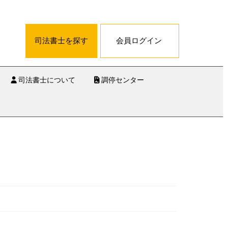
司法書士を探す
会員ログイン
司法書士について
調停センター