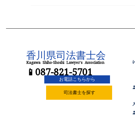
香川県司法書士会
📱087-821-5701
Kagawa Shiho-Shoshi Lawyer’s Association
お電話こちらから
司法書士を探す