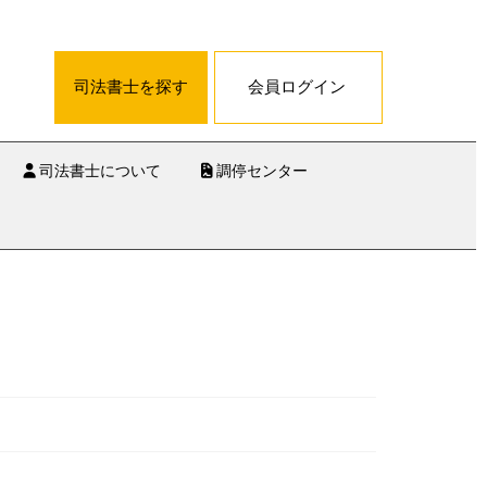
司法書士を探す
会員ログイン
司法書士について
調停センター