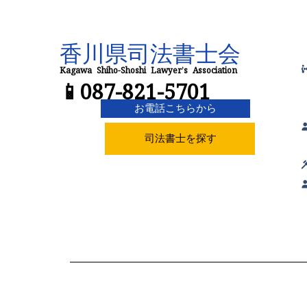
香川県司法書士会
📱087-821-5701
Kagawa Shiho-Shoshi Lawyer’s Association
お電話こちらから
司法書士を探す