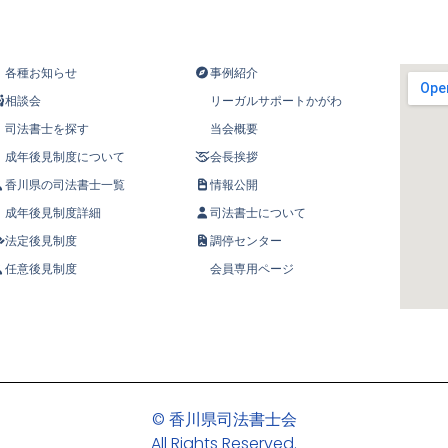
各種お知らせ
事例紹介
相談会
リーガルサポートかがわ
司法書士を探す
当会概要
成年後見制度について
会長挨拶
香川県の司法書士一覧
情報公開
成年後見制度詳細
司法書士について
法定後見制度
調停センター
任意後見制度
会員専用ページ
© 香川県司法書士会
All Rights Reserved.