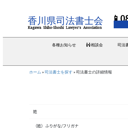
📱0
香川県司法書士会
Kagawa Shiho-Shoshi Lawyer’s Association
各種お知らせ
相談会
司法
ホーム
»
司法書士を探す
»
司法書士の詳細情報
姓
（姓）ふりがな/フリガナ