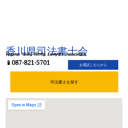
香川県司法書士会
Kagawa Shiho-Shoshi Lawyer’s Association
📱087-821-5701
お電話こちらから
司法書士を探す